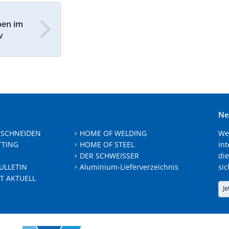
ben im
v
Ne
 SCHNEIDEN
HOME OF WELDING
We
TTING
HOME OF STEEL
int
DER SCHWEISSER
die
ULLETIN
Aluminium-Lieferverzeichnis
sic
T AKTUELL
Je