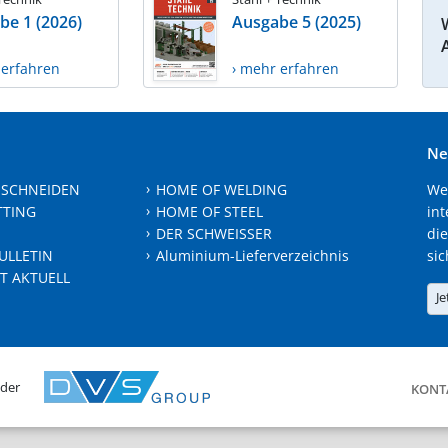
be 1 (2026)
Ausgabe 5 (2025)
 erfahren
› mehr erfahren
Ne
 SCHNEIDEN
HOME OF WELDING
We
TTING
HOME OF STEEL
int
DER SCHWEISSER
die
ULLETIN
Aluminium-Lieferverzeichnis
sic
T AKTUELL
Je
 der
KONT