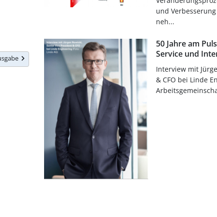
Veränderungsproze
und Verbesserung 
neh...
50 Jahre am Pul
Service und Int
Ausgabe
Interview mit Jürg
& CFO bei Linde E
Arbeitsgemeinsch