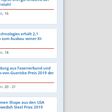
chstahl
en
,
16
chnologies erhält 2,1
o zum Ausbau seiner KI-
en
,
18
ndung aus Faserverbund und
to-von-Guericke-Preis 2019 der
en
,
20 - 21
men Shape aus den USA
wedish Steel Prize 2019