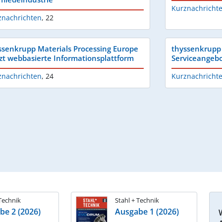
Kurznachricht
znachrichten
,
22
ssenkrupp Materials Processing Europe
thyssenkrupp 
zt webbasierte Informationsplattform
Serviceangebo
znachrichten
,
24
Kurznachricht
 Technik
Stahl + Technik
be 2 (2026)
Ausgabe 1 (2026)