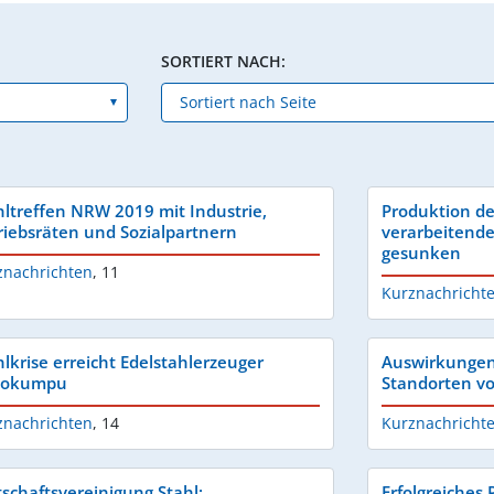
SORTIERT NACH:
hltreffen NRW 2019 mit Industrie,
Produktion de
riebsräten und Sozialpartnern
verarbeitende
gesunken
znachrichten
,
11
Kurznachricht
hlkrise erreicht Edelstahlerzeuger
Auswirkungen 
tokumpu
Standorten vo
znachrichten
,
14
Kurznachricht
tschaftsvereinigung Stahl:
Erfolgreiches P