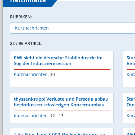
RUBRIKEN:
22 / 96 ARTIKEL:
RWI sieht die deutsche Stahlindustrie im
Sta
Sog der Industrierezession
Bet
Kurznachrichten
,
10
Kur
thyssenkrupp: Verluste und Personalabbau
Sta
beeinflussen schwierigen Konzernumbau
Ou
Kurznachrichten
,
12 - 13
Kur
Tata Steel baut 3.000 Stellen in Europa ab
Wir