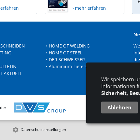
 erfahren
› mehr erfahren
Ne
 SCHNEIDEN
HOME OF WELDING
We
TTING
HOME OF STEEL
int
DER SCHWEISSER
die
ULLETIN
Aluminium-Lieferverzeichnis
sic
T AKTUELL
Wir speichern u
Je
Informationen f
Sicherheit, Bes
Ablehnen
 der
KONT
Datenschutzeinstellungen