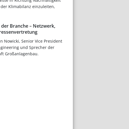
sse in Richtung Nachhaltigkeit
der Klimabilanz einzuleiten,
s der Branche – Netzwerk,
eressenvertretung
en Nowicki, Senior Vice President
ngineering und Sprecher der
aft Großanlagenbau.