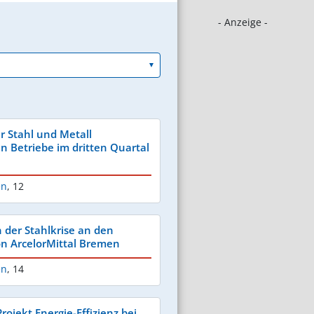
- Anzeige -
r Stahl und Metall
n Betriebe im dritten Quartal
en
,
12
der Stahlkrise an den
n ArcelorMittal Bremen
en
,
14
rojekt Energie-Effizienz bei