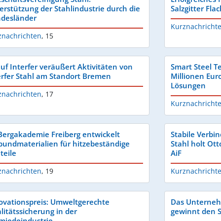
erstützung der Stahlindustrie durch die
Salzgitter Fla
desländer
Kurznachricht
znachrichten
,
15
uf Interfer veräußert Aktivitäten von
Smart Steel Te
erfer Stahl am Standort Bremen
Millionen Eur
Lösungen
znachrichten
,
17
Kurznachricht
Bergakademie Freiberg entwickelt
Stabile Verbi
bundmaterialien für hitzebeständige
Stahl holt Ot
teile
AiF
znachrichten
,
19
Kurznachricht
ovationspreis: Umweltgerechte
Das Unterneh
litätssicherung in der
gewinnt den S
miedeindustrie