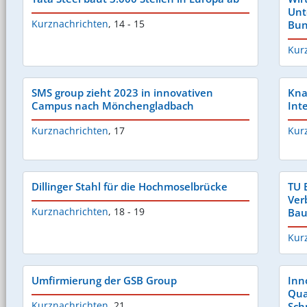
Unt
Kurznachrichten
,
14 - 15
Bun
Kur
SMS group zieht 2023 in innovativen
Kna
Campus nach Mönchengladbach
Int
Kurznachrichten
,
17
Kur
Dillinger Stahl für die Hochmoselbrücke
TU 
Ver
Kurznachrichten
,
18 - 19
Bau
Kur
Umfirmierung der GSB Group
Inn
Qua
Kurznachrichten
,
21
Sch